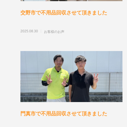
交野市で不用品回収させて頂きました
2025.08.30
お客様のお声
門真市で不用品回収させて頂きました