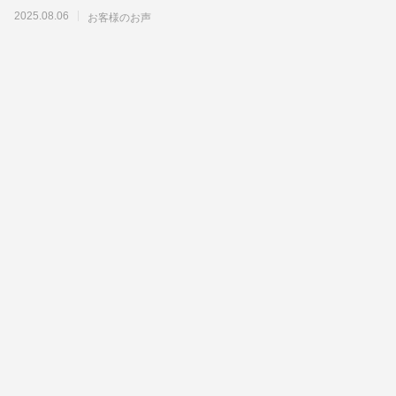
2025.08.06
お客様のお声