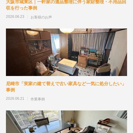
大阪市城東区｜一軒家の遺品整理に伴う家財整理・不用品回
収を行った事例
2026.06.23
お客様のお声
尼崎市「実家の建て替えで古い家具など一気に処分したい」
事例
2026.06.21
作業事例